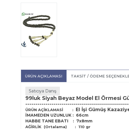
ÜRÜN AÇIKLAMASI
TAKSIT / ÖDEME SEÇENEKL
Satıcıya Danış
99luk Siyah Beyaz Model El Örmesi 
---------------------------------------------------
El İşi Gümüş Kazaziy
ÜRÜN AÇİKLAMASİ
:
İMAMEDEN UZUNLUK : 66cm
HABBE TANE EBATI : 7x8mm
AĞİRLİK (Ortalama)
: 110
gr