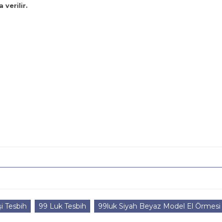
 verilir.
şi Tesbih
99 Luk Tesbih
99luk Siyah Beyaz Model El Örmesi