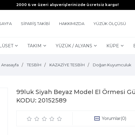
2000 ₺ ve üzeri alışverişlerinizde ücretsiz kargo!
SAYFA
SİPARİŞ TAKİBİ
HAKKIMIZDA
YÜZÜK ÖLÇÜSÜ
LÜSET
TAKIM
YÜZÜK / ALYANS
KÜPE
Anasayfa
TESBİH
KAZAZİYE TESBİH
Doğan Kuyumculuk
99luk Siyah Beyaz Model El Örmesi 
KODU: 20152589
Yorumlar
(0)