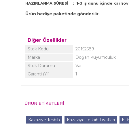
HAZIRLANMA SÜRESİ
:
1-3 iş günü içinde kargoya
Ürün hediye paketinde gönderilir.
Diğer Özellikler
Stok Kodu
20152589
Marka
Doğan Kuyumculuk
Stok Durumu
Var
Garanti (Yıl)
1
ÜRÜN ETIKETLERI
Kazaziye Tesbih
Kazaziye Tesbih Fiyatları
El İ