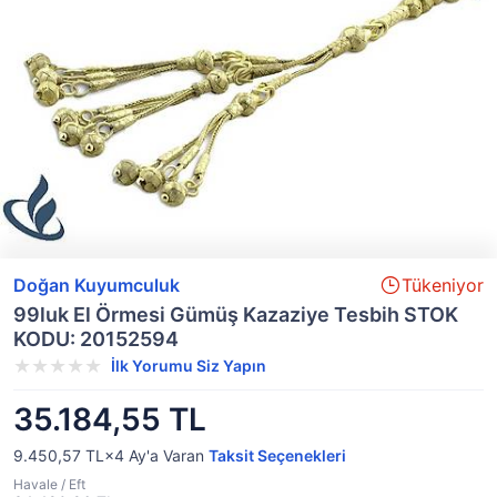
Doğan Kuyumculuk
Tükeniyor
99luk El Örmesi Gümüş Kazaziye Tesbih STOK
KODU: 20152594
İlk Yorumu Siz Yapın
35.184,55 TL
9.450,57 TL×4
Ay'a Varan
Taksit Seçenekleri
Havale / Eft