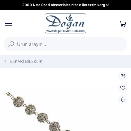
2000 ₺ ve üzeri alışverişlerinizde ücretsiz kargo!
TELKARİ BİLEKLİK