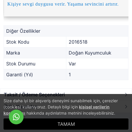
Kişiye sevgi duygusu verir. Yaşama sevincini artırır.
Diğer Özellikler
Stok Kodu
2016518
Marka
Doğan Kuyumculuk
Stok Durumu
Var
Garanti (Yıl)
1
Taksit / Ödeme Seçenekleri
Size daha iyi bir alışveriş deneyimi sunabilmek için, çerezler
Ürün Yorumları
(cookies) kullanıyoruz. Detaylı bilgi için
kişisel verilerin
korunması
hakkında aydınlatma metnini inceleyebilirsiniz.
TAMAM
®
PlatinMarket
E-Ticaret Sistemi
İle Hazırlanmıştır.