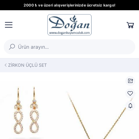
2000 ₺ ve üzeri alışverişlerinizde ücretsiz kargo!
ZİRKON ÜÇLÜ SET