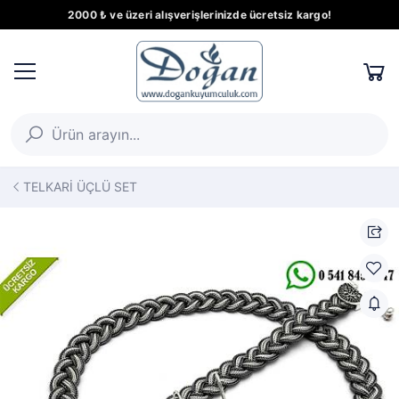
2000 ₺ ve üzeri alışverişlerinizde ücretsiz kargo!
TELKARİ ÜÇLÜ SET