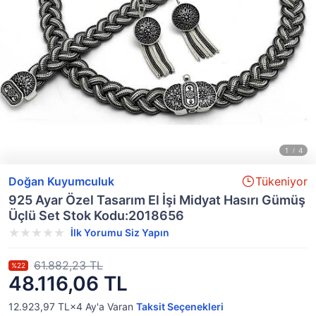
Doğan Kuyumculuk
Tükeniyor
925 Ayar Özel Tasarım El İşi Midyat Hasırı Gümüş
Üçlü Set Stok Kodu:2018656
İlk Yorumu Siz Yapın
61.882,23 TL
%22
48.116,06 TL
12.923,97 TL×4
Ay'a Varan
Taksit Seçenekleri