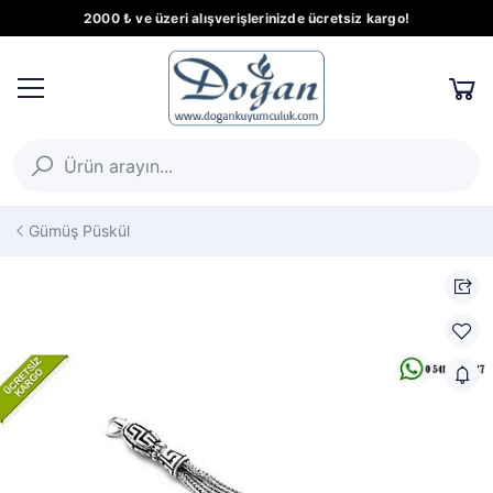
2000 ₺ ve üzeri alışverişlerinizde ücretsiz kargo!
Gümüş Püskül