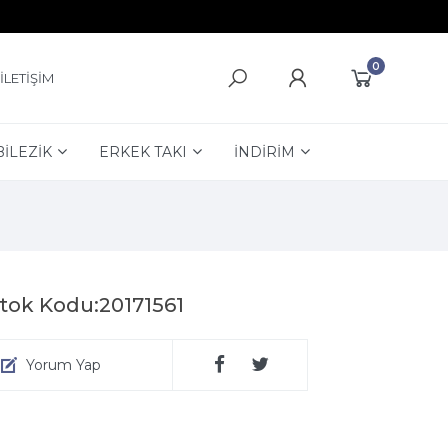
0
İLETİŞİM
BİLEZİK
ERKEK TAKI
İNDİRİM
tok Kodu:20171561
Yorum Yap