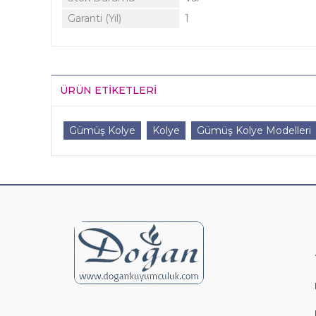
Garanti (Yıl)
1
ÜRÜN ETIKETLERI
Gümüş Kolye
Kolye
Gümüş Kolye Modelleri