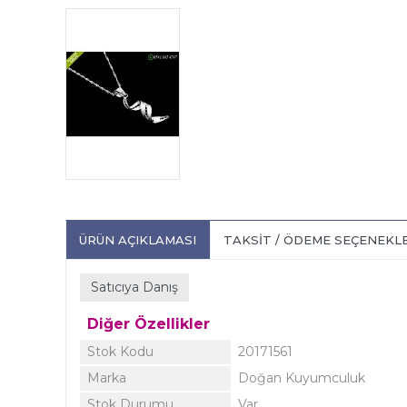
ÜRÜN AÇIKLAMASI
TAKSIT / ÖDEME SEÇENEKL
Satıcıya Danış
Diğer Özellikler
Stok Kodu
20171561
Marka
Doğan Kuyumculuk
Stok Durumu
Var