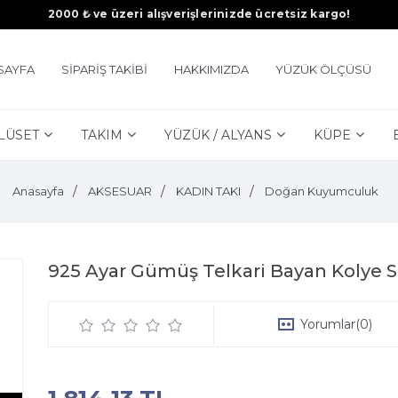
2000 ₺ ve üzeri alışverişlerinizde ücretsiz kargo!
SAYFA
SİPARİŞ TAKİBİ
HAKKIMIZDA
YÜZÜK ÖLÇÜSÜ
LÜSET
TAKIM
YÜZÜK / ALYANS
KÜPE
Anasayfa
AKSESUAR
KADIN TAKI
Doğan Kuyumculuk
925 Ayar Gümüş Telkari Bayan Kolye S
Yorumlar
(0)