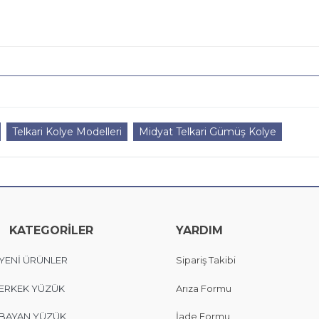
Telkari Kolye Modelleri
Midyat Telkari Gümüş Kolye
KATEGORİLER
YARDIM
YENİ ÜRÜNLER
Sipariş Takibi
ERKEK YÜZÜK
Arıza Formu
BAYAN YÜZÜK
İade Formu