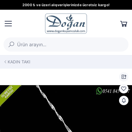
2000 ₺ ve üzeri alışverişlerinizde ücretsiz kargo!
KADIN TAKI