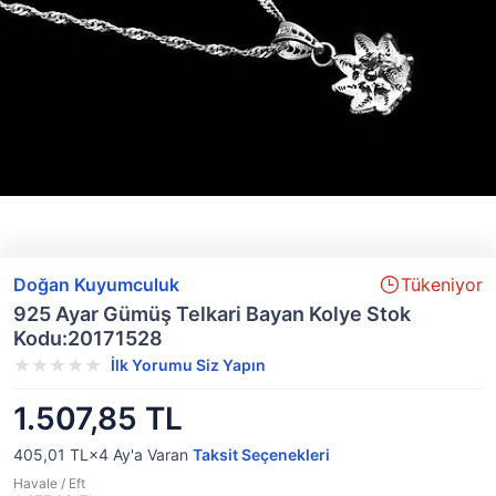
Doğan Kuyumculuk
Tükeniyor
925 Ayar Gümüş Telkari Bayan Kolye Stok
Kodu:20171528
İlk Yorumu Siz Yapın
1.507,85 TL
405,01 TL×4
Ay'a Varan
Taksit Seçenekleri
Havale / Eft