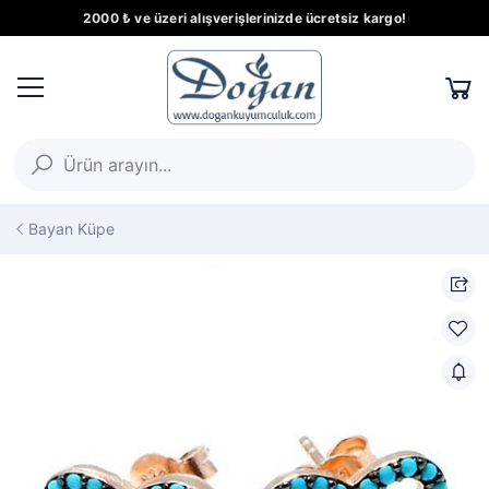
2000 ₺ ve üzeri alışverişlerinizde ücretsiz kargo!
Bayan Küpe