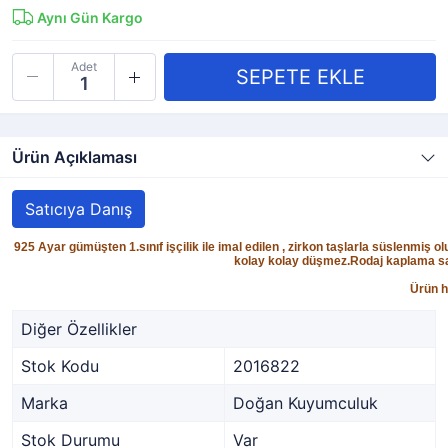
Aynı Gün Kargo
Adet
Ürün Açıklaması
Satıcıya Danış
925 Ayar gümüşten 1.sınıf işçilik ile imal edilen , zirkon taşlarla süslenmiş 
kolay kolay düşmez.Rodaj kaplama say
Ürün h
Diğer Özellikler
Stok Kodu
2016822
Marka
Doğan Kuyumculuk
Stok Durumu
Var