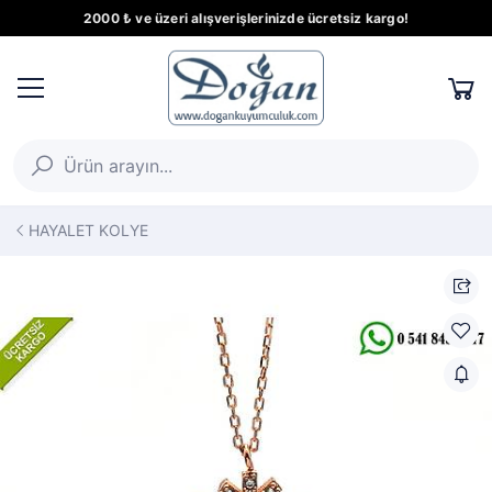
2000 ₺ ve üzeri alışverişlerinizde ücretsiz kargo!
HAYALET KOLYE