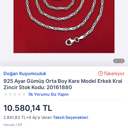
Doğan Kuyumculuk
Tükeniyor
925 Ayar Gümüş Orta Boy Kare Model Erkek Kral
Zincir Stok Kodu: 20161880
İlk Yorumu Siz Yapın
10.580,14 TL
2.841,83 TL×4
Ay'a Varan
Taksit Seçenekleri
Havale / Eft