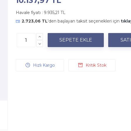
10.137,97 TL
Havale fiyatı :
9.935,21 TL
2.723,06 TL
'den başlayan taksit seçenekleri için
tıkla