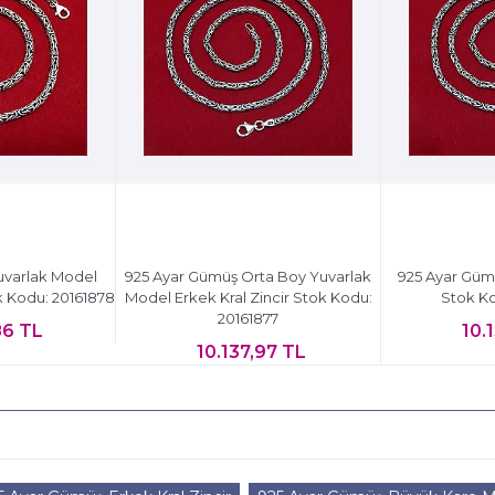
uvarlak Model
925 Ayar Gümüş Orta Boy Yuvarlak
925 Ayar Gümü
ok Kodu: 20161878
Model Erkek Kral Zincir Stok Kodu:
Stok Ko
20161877
86 TL
10.
10.137,97 TL