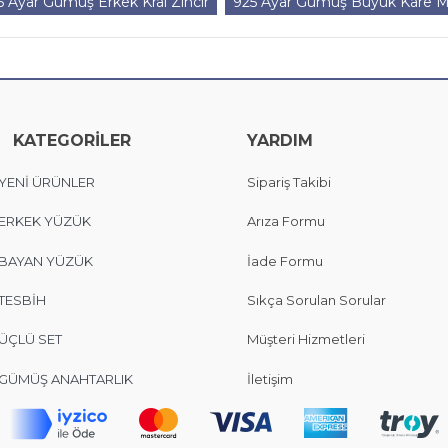
5 Ayar Gümüş Erkek Kral Zincir
925 Ayar Gümüş Büyük Kare Mod
KATEGORİLER
YARDIM
YENİ ÜRÜNLER
Sipariş Takibi
ERKEK YÜZÜK
Arıza Formu
BAYAN YÜZÜK
İade Formu
TESBİH
Sıkça Sorulan Sorular
ÜÇLÜ SET
Müşteri Hizmetleri
GÜMÜŞ ANAHTARLIK
İletişim