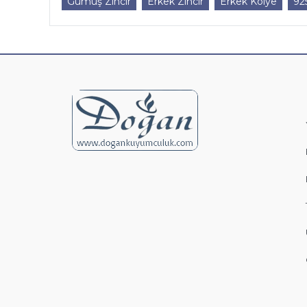
Gümüş Zincir
Erkek Zincir
Erkek Kolye
92