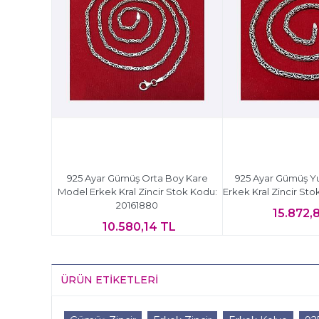
925 Ayar Gümüş Orta Boy Kare
925 Ayar Gümüş Y
Model Erkek Kral Zincir Stok Kodu:
Erkek Kral Zincir St
20161880
15.872,
10.580,14 TL
ÜRÜN ETIKETLERI