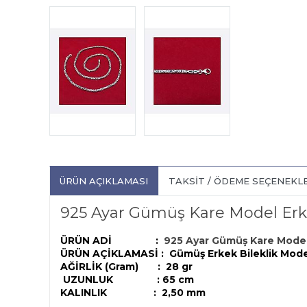
ÜRÜN AÇIKLAMASI
TAKSIT / ÖDEME SEÇENEKL
925 Ayar Gümüş Kare Model Erke
ÜRÜN ADİ :
925 Ayar Gümüş Kare Model 
ÜRÜN AÇİKLAMASİ :
Gümüş Erkek Bileklik Mode
AĞİRLİK (Gram) :
28 gr
UZUNLUK : 65 cm
KALINLIK : 2,50 mm