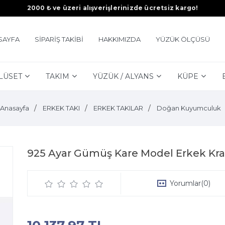
2000 ₺ ve üzeri alışverişlerinizde ücretsiz kargo!
SAYFA
SİPARİŞ TAKİBİ
HAKKIMIZDA
YÜZÜK ÖLÇÜSÜ
LÜSET
TAKIM
YÜZÜK / ALYANS
KÜPE
Anasayfa
ERKEK TAKI
ERKEK TAKILAR
Doğan Kuyumculuk
925 Ayar Gümüş Kare Model Erkek Kral
Yorumlar
(0)