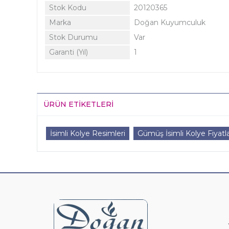
Stok Kodu
20120365
Marka
Doğan Kuyumculuk
Stok Durumu
Var
Garanti (Yıl)
1
ÜRÜN ETIKETLERI
İsimli Kolye Resimleri
Gümüş İsimli Kolye Fiyatla