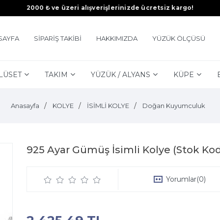
2000 ₺ ve üzeri alışverişlerinizde ücretsiz kargo!
SAYFA
SİPARİŞ TAKİBİ
HAKKIMIZDA
YÜZÜK ÖLÇÜSÜ
LÜSET
TAKIM
YÜZÜK / ALYANS
KÜPE
Anasayfa
KOLYE
İSİMLİ KOLYE
Doğan Kuyumculuk
925 Ayar Gümüş İsimli Kolye (Stok Ko
Yorumlar
(0)