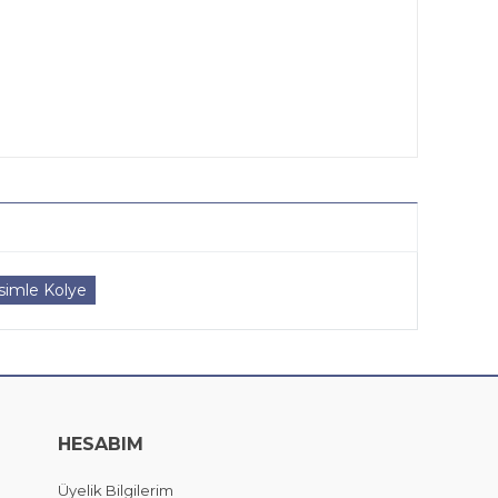
İsimle Kolye
HESABIM
Üyelik Bilgilerim