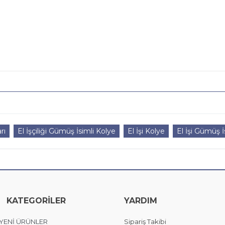
rı
El İşçiliği Gümüş İsimli Kolye
El İşi Kolye
El İşi Gümüş 
KATEGORİLER
YARDIM
YENİ ÜRÜNLER
Sipariş Takibi