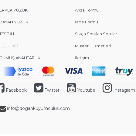
ERKEK YÜZÜK
Arıza Formu
BAYAN YÜZÜK
İade Formu
TESBİH
Sıkça Sorulan Sorular
ÜÇLÜ SET
Müşteri Hizmetleri
GÜMÜŞ ANAHTARLIK
İletişim
Facebook
Twitter
Youtube
Instagram
info@dogankuyumculuk.com