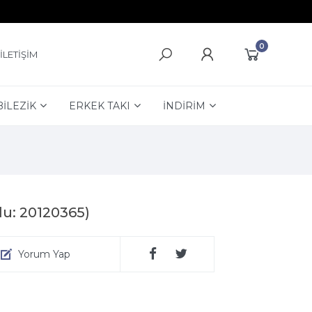
0
İLETİŞİM
BİLEZİK
ERKEK TAKI
İNDİRİM
du: 20120365)
Yorum Yap