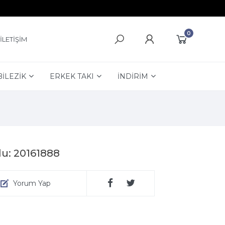
0
İLETİŞİM
BİLEZİK
ERKEK TAKI
İNDİRİM
u: 20161888
Yorum Yap