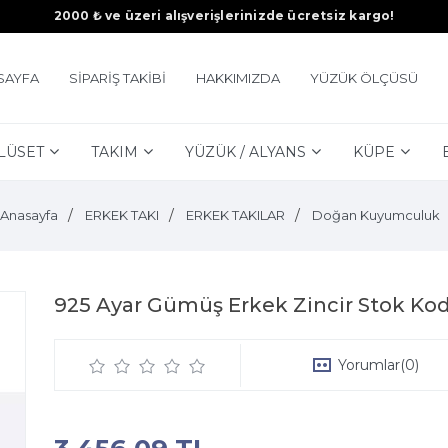
2000 ₺ ve üzeri alışverişlerinizde ücretsiz kargo!
SAYFA
SİPARİŞ TAKİBİ
HAKKIMIZDA
YÜZÜK ÖLÇÜSÜ
LÜSET
TAKIM
YÜZÜK / ALYANS
KÜPE
Anasayfa
ERKEK TAKI
ERKEK TAKILAR
Doğan Kuyumculuk
925 Ayar Gümüş Erkek Zincir Stok Kod
Yorumlar
(0)