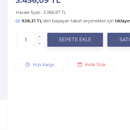
3.456,09 TL
Havale fiyatı :
3.386,97 TL
928,31 TL
'den başlayan taksit seçenekleri için
tıklayı