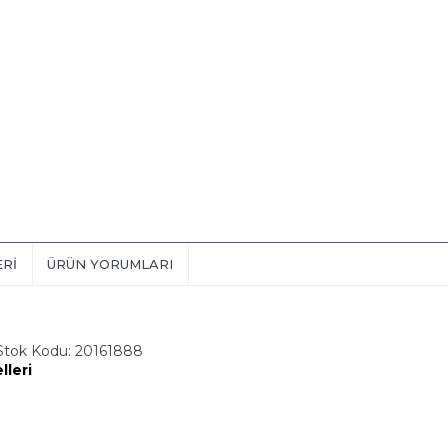
ERI
ÜRÜN YORUMLARI
 Stok Kodu: 20161888
lleri