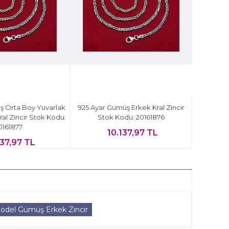
ş Orta Boy Yuvarlak
925 Ayar Gümüş Erkek Kral Zincir
al Zincir Stok Kodu:
Stok Kodu: 20161876
0161877
10.137,97 TL
137,97 TL
Model Gümüş Erkek Zincir