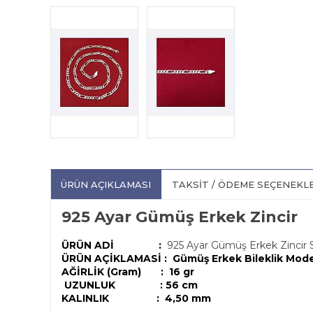
ÜRÜN AÇIKLAMASI
TAKSIT / ÖDEME SEÇENEKL
925 Ayar
Gümüş Erkek Zincir
ÜRÜN ADİ :
925 Ayar Gümüş Erkek Zincir
ÜRÜN AÇİKLAMASİ :
Gümüş Erkek Bileklik Mode
AĞİRLİK (Gram) : 16
gr
UZUNLUK : 56 cm
KALINLIK : 4,50 mm