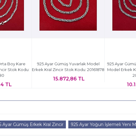
rta Boy Kare
925 Ayar Gümüş Yuvarlak Model
925 Ayar Gümü
ncir Stok Kodu:
Erkek Kral Zincir Stok Kodu: 20161878
Model Erkek Kr
80
2
15.872,86 TL
14 TL
10.
5 Ayar Gümüş Erkek Kral Zincir
925 Ayar Yoğun İşlemeli Yeni 