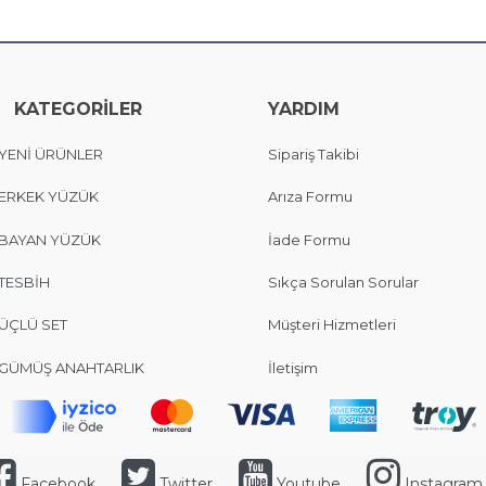
KATEGORİLER
YARDIM
YENİ ÜRÜNLER
Sipariş Takibi
ERKEK YÜZÜK
Arıza Formu
BAYAN YÜZÜK
İade Formu
TESBİH
Sıkça Sorulan Sorular
ÜÇLÜ SET
Müşteri Hizmetleri
GÜMÜŞ ANAHTARLIK
İletişim
Facebook
Twitter
Youtube
Instagram