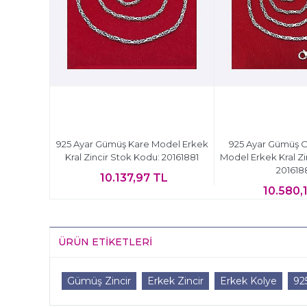
925 Ayar Gümüş Kare Model Erkek
925 Ayar Gümüş O
Kral Zincir Stok Kodu: 20161881
Model Erkek Kral Zi
201618
10.137,97 TL
10.580,
ÜRÜN ETIKETLERI
Gümüş Zincir
Erkek Zincir
Erkek Kolye
92