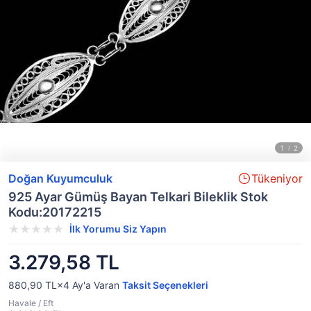
Doğan Kuyumculuk
Tükeniyor
925 Ayar Gümüş Bayan Telkari Bileklik Stok
Kodu:20172215
İlk Yorumu Siz Yapın
3.279,58 TL
880,90 TL×4
Ay'a Varan
Taksit Seçenekleri
Havale / Eft