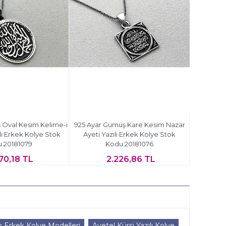
 Oval Kesim Kelime-i
925 Ayar Gümüş Kare Kesim Nazar
ı Erkek Kolye Stok
Ayeti Yazılı Erkek Kolye Stok
:20181079
Kodu:20181076
70,18 TL
2.226,86 TL
 Erkek Kolye Modelleri
Ayetel Kürsi Yazılı Kolye