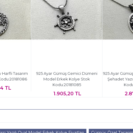
 Harfli Tasarım
925 Ayar Gümüş Gemici Dümeni
925 Ayar Gümüş
Kodu:20181086
Model Erkek Kolye Stok
Şehadet Yazıl
Kodu:20181085
Kodu
44 TL
1.905,20 TL
2.8
rsi Yazılı Oval Model Erkek Kolye Fiyatları
Gümüş Özel Tasarım