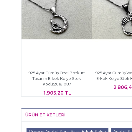
ta Tasarım
925 Ayar Gümüş Özel Bozkurt
925 Ayar Gümüş Vav
:20181088
Tasarım Erkek Kolye Stok
Erkek Kolye Stok 
Kodu:20181087
L
2.806,
1.905,20 TL
ÜRÜN ETIKETLERI
Gümüş Ayetel Kürsi Yazılı Erkek Kolye
Ayetel Kü