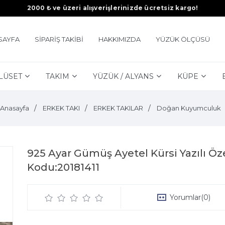
2000 ₺ ve üzeri alışverişlerinizde ücretsiz kargo!
SAYFA
SİPARİŞ TAKİBİ
HAKKIMIZDA
YÜZÜK ÖLÇÜSÜ
LÜSET
TAKIM
YÜZÜK / ALYANS
KÜPE
Anasayfa
ERKEK TAKI
ERKEK TAKILAR
Doğan Kuyumculuk
925 Ayar Gümüş Ayetel Kürsi Yazılı Öz
Kodu:20181411
Yorumlar
(0)