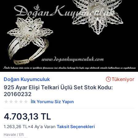
Doğan Kuyumculuk
Tükeniyor
925 Ayar Elişi Telkari Üçlü Set Stok Kodu:
20160232
İlk Yorumu Siz Yapın
4.703,13 TL
1.263,26 TL×4
Ay'a Varan
Taksit Seçenekleri
Havale / Eft