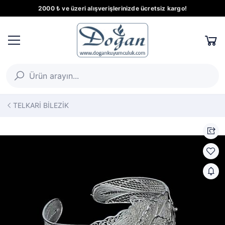
2000 ₺ ve üzeri alışverişlerinizde ücretsiz kargo!
TELKARİ BİLEZİK