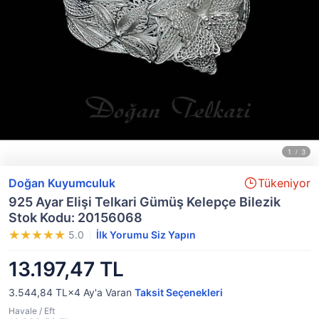
Doğan Kuyumculuk
Tükeniyor
925 Ayar Elişi Telkari Gümüş Kelepçe Bilezik
Stok Kodu: 20156068
5.0
İlk Yorumu Siz Yapın
13.197,47 TL
3.544,84 TL×4
Ay'a Varan
Taksit Seçenekleri
Havale / Eft