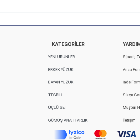
KATEGORİLER
YARDI
YENİ ÜRÜNLER
Sipariş T
ERKEK YÜZÜK
Arıza Fo
BAYAN YÜZÜK
İade For
TESBİH
Sıkça Sor
ÜÇLÜ SET
Müşteri H
GÜMÜŞ ANAHTARLIK
İletişim