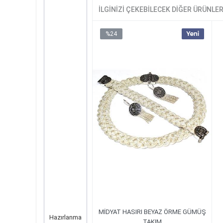
İLGINIZI ÇEKEBILECEK DIĞER ÜRÜNLE
%24
MİDYAT HASIRI BEYAZ ÖRME GÜMÜŞ
Hazırlanma
TAKIM