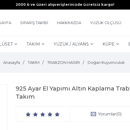
2000 ₺ ve üzeri alışverişlerinizde ücretsiz kargo!
SAYFA
SİPARİŞ TAKİBİ
HAKKIMIZDA
YÜZÜK ÖLÇÜSÜ
LÜSET
TAKIM
YÜZÜK / ALYANS
KÜPE
Anasayfa
TAKIM
TRABZON HASIRI
Doğan Kuyumculuk
925 Ayar El Yapımı Altın Kaplama Tra
Takım
Yorumlar
(0)