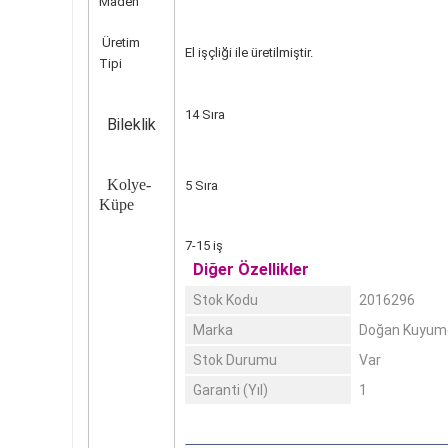
Maden
Üretim
El işçliği ile üretilmiştir.
Tipi
14 Sıra
Bileklik
Kolye-
5 Sıra
Küpe
7-15 iş
Diğer Özellikler
Stok Kodu
2016296
Marka
Doğan Kuyum
Stok Durumu
Var
Garanti (Yıl)
1