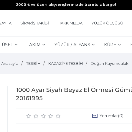
2000 ₺ ve üzeri alışverişlerinizde ücretsiz kargo!
SAYFA
SİPARİŞ TAKİBİ
HAKKIMIZDA
YÜZÜK ÖLÇÜSÜ
LÜSET
TAKIM
YÜZÜK / ALYANS
KÜPE
Anasayfa
TESBİH
KAZAZİYE TESBİH
Doğan Kuyumculuk
1000 Ayar Siyah Beyaz El Örmesi Gümü
20161995
Yorumlar
(0)