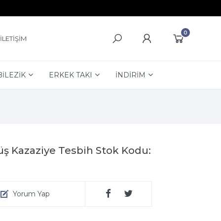
0
İLETİŞİM
BİLEZİK
ERKEK TAKI
İNDİRİM
ş Kazaziye Tesbih Stok Kodu:
Yorum Yap