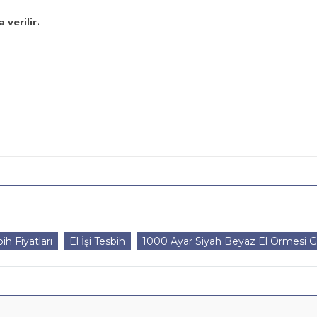
 verilir.
ih Fiyatları
El İşi Tesbih
1000 Ayar Siyah Beyaz El Örmesi 