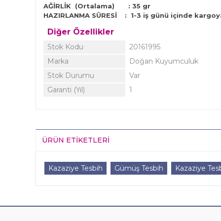
AĞİRLİK (Ortalama)
: 35
gr
HAZIRLANMA SÜRESİ
:
1-3 iş günü içinde kargoya
Diğer Özellikler
Stok Kodu
20161995
Marka
Doğan Kuyumculuk
Stok Durumu
Var
Garanti (Yıl)
1
ÜRÜN ETIKETLERI
Kazaziye Tesbih
Gümüş Tesbih
Kazaziye Tesb