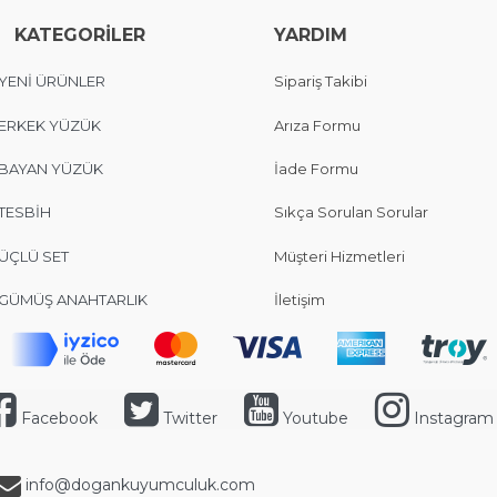
KATEGORİLER
YARDIM
YENİ ÜRÜNLER
Sipariş Takibi
ERKEK YÜZÜK
Arıza Formu
BAYAN YÜZÜK
İade Formu
TESBİH
Sıkça Sorulan Sorular
ÜÇLÜ SET
Müşteri Hizmetleri
GÜMÜŞ ANAHTARLIK
İletişim
Facebook
Twitter
Youtube
Instagram
info@dogankuyumculuk.com