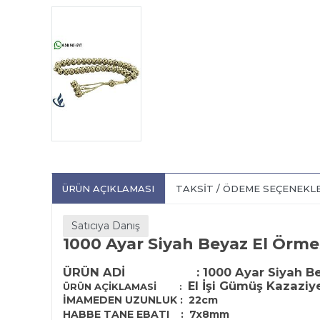
ÜRÜN AÇIKLAMASI
TAKSIT / ÖDEME SEÇENEKL
Satıcıya Danış
1000 Ayar Siyah Beyaz El Örm
ÜRÜN ADİ
:
1000 Ayar Siyah B
El İşi Gümüş Kazaziy
ÜRÜN AÇİKLAMASİ
:
İMAMEDEN UZUNLUK : 22cm
HABBE TANE EBATI : 7x8mm