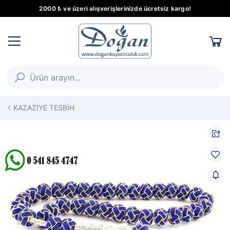
2000 ₺ ve üzeri alışverişlerinizde ücretsiz kargo!
KAZAZİYE TESBİH