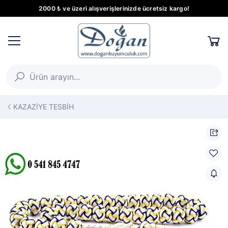
2000 ₺ ve üzeri alışverişlerinizde ücretsiz kargo!
KAZAZİYE TESBİH