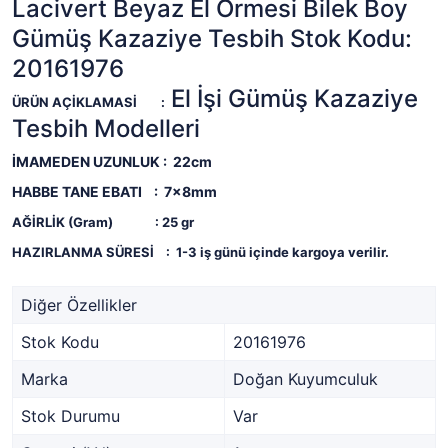
Lacivert Beyaz El Örmesi Bilek Boy
Gümüş Kazaziye Tesbih Stok Kodu:
20161976
El İşi Gümüş Kazaziye
ÜRÜN AÇİKLAMASİ
:
Tesbih Modelleri
İMAMEDEN UZUNLUK : 22cm
HABBE TANE EBATI : 7x8mm
AĞİRLİK (Gram)
: 25
gr
HAZIRLANMA SÜRESİ
:
1-3 iş günü içinde kargoya verilir.
Diğer Özellikler
Stok Kodu
20161976
Marka
Doğan Kuyumculuk
Stok Durumu
Var