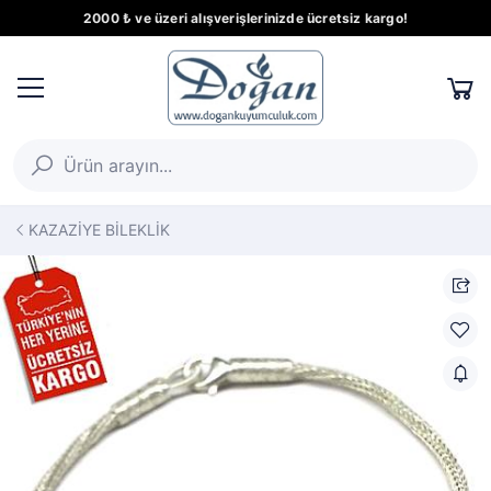
2000 ₺ ve üzeri alışverişlerinizde ücretsiz kargo!
KAZAZİYE BİLEKLİK