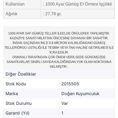
Kullanılan
: 1000 Ayar Gümüş El Örmesi İşçilikli
Ağırlık
: 27.78 gr.
1000 AYAR SAF GÜMÜŞ TELLER İLEELDE ÖRÜLEREK YAPILMIŞTIR.
KAZAZİYE SANATI MİLATTAN ÖNCESİNE DAYANAN BİR SANATTIR.
İNSAN SAÇINDAN İNCE 0.8 MİCRON KALINLIĞINDAKİ GÜMÜŞ
TELLERİÖRGÜ USTALIĞI İLE TESBİH VEYA TAKI HALİNE GETİRİLMESİ İLE
İCRA EDİLİR.
OSMANLI TARAFINDAN ÇOK ÖNEM VERİLSEDE GÜNÜMÜZDE
SANATKARLAR SINIRLI SAYIDA KALDIĞINDAN YOK OLMA NOKTASINA
GELMİŞTİR..
Diğer Özellikler
Stok Kodu
2015505
Marka
Doğan Kuyumculuk
Stok Durumu
Var
Garanti (Yıl)
1