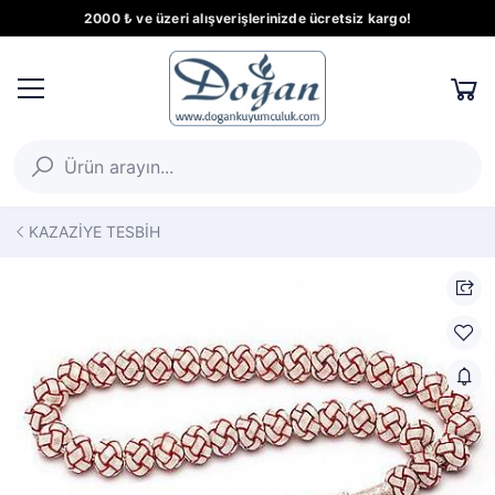
2000 ₺ ve üzeri alışverişlerinizde ücretsiz kargo!
KAZAZİYE TESBİH