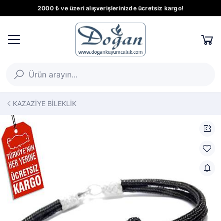
2000 ₺ ve üzeri alışverişlerinizde ücretsiz kargo!
KAZAZİYE BİLEKLİK