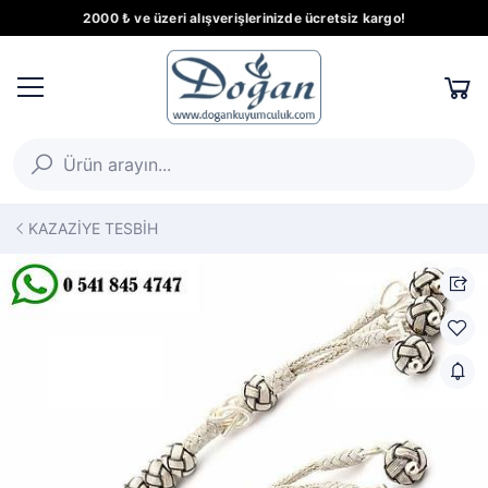
2000 ₺ ve üzeri alışverişlerinizde ücretsiz kargo!
KAZAZİYE TESBİH