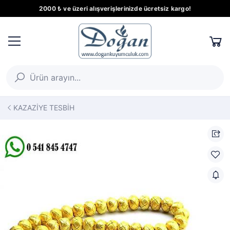
2000 ₺ ve üzeri alışverişlerinizde ücretsiz kargo!
KAZAZİYE TESBİH